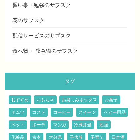
習い事・勉強のサブスク
花のサブスク
配信サービスのサブスク
食べ物・ 飲み物のサブスク
タグ
おすすめ
おもちゃ
お楽しみボックス
お菓子
オムツ
コスメ
コーヒー
スイーツ
ベビー用品
ペット
ポーチ
マンガ
冷凍弁当
勉強
化粧品
古本
大分県
子供服
子育て
日本酒