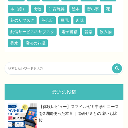
本（紙）
比較
知育玩具
絵本
習い事
花
花のサブスク
英会話
豆乳
趣味
配信サービスのサブスク
電子書籍
音楽
飲み物
香水
魔法の花瓶
最近の投稿
【体験レビュー】スマイルゼミ中学生コース
を2週間使った本音｜進研ゼミとの違いも比
較