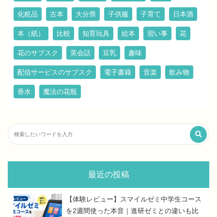
化粧品
古本
大分県
子供服
子育て
日本酒
本（紙）
比較
知育玩具
絵本
習い事
花
花のサブスク
英会話
豆乳
趣味
配信サービスのサブスク
電子書籍
音楽
飲み物
香水
魔法の花瓶
最近の投稿
【体験レビュー】スマイルゼミ中学生コース
を2週間使った本音｜進研ゼミとの違いも比