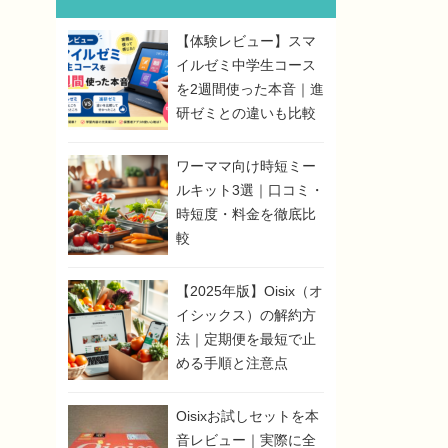
【体験レビュー】スマ
イルゼミ中学生コース
を2週間使った本音｜進
研ゼミとの違いも比較
ワーママ向け時短ミー
ルキット3選｜口コミ・
時短度・料金を徹底比
較
【2025年版】Oisix（オ
イシックス）の解約方
法｜定期便を最短で止
める手順と注意点
Oisixお試しセットを本
音レビュー｜実際に全