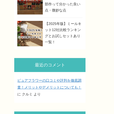
部作って分かった良い
点・微妙な点
【2025年版】ミールキ
ット12社比較ランキン
グとお試しセットあり
一覧！
最近のコメント
ピュアフラワーの口コミや評判を徹底調
査！メリットやデメリットについても！
に
クルミ
より