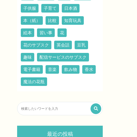
子供服
子育て
日本酒
本（紙）
比較
知育玩具
絵本
習い事
花
花のサブスク
英会話
豆乳
趣味
配信サービスのサブスク
電子書籍
音楽
飲み物
香水
魔法の花瓶
最近の投稿