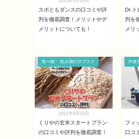
2021年9月28日
スポともダンスの口コミや評
Dr
判を徹底調査！メリットやデ
判を
メリットについても！
メリ
食べ物・ 飲み物のサブスク
外食
2021年9月15日
くりやの玄米スタートプラン
フィッ
の口コミや評判を徹底調査！
口コ