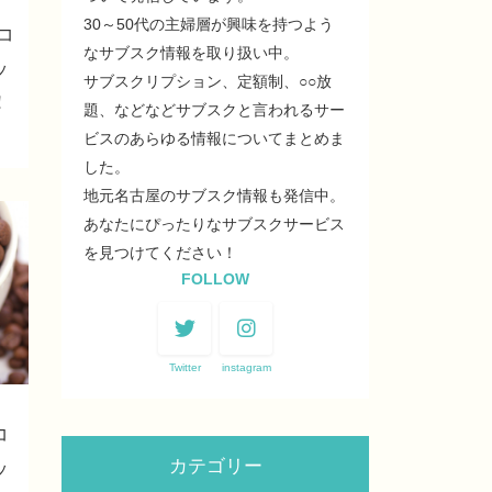
30～50代の主婦層が興味を持つよう
コ
なサブスク情報を取り扱い中。
ッ
サブスクリプション、定額制、○○放
！
題、などなどサブスクと言われるサー
ビスのあらゆる情報についてまとめま
した。
地元名古屋のサブスク情報も発信中。
あなたにぴったりなサブスクサービス
を見つけてください！
FOLLOW
Twitter
instagram
コ
カテゴリー
ッ