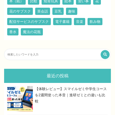
本（紙）
比較
知育玩具
絵本
習い事
花
花のサブスク
英会話
豆乳
趣味
配信サービスのサブスク
電子書籍
音楽
飲み物
香水
魔法の花瓶
最近の投稿
【体験レビュー】スマイルゼミ中学生コース
を2週間使った本音｜進研ゼミとの違いも比
較