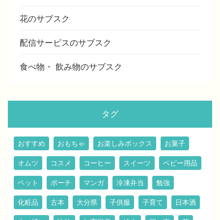
花のサブスク
配信サービスのサブスク
食べ物・ 飲み物のサブスク
タグ
おすすめ
おもちゃ
お楽しみボックス
お菓子
オムツ
コスメ
コーヒー
スイーツ
ベビー用品
ペット
ポーチ
マンガ
冷凍弁当
勉強
化粧品
古本
大分県
子供服
子育て
日本酒