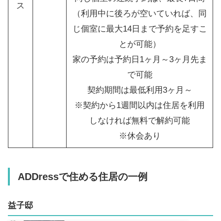
ス
（利用中に後ろが空いていれば、同
じ個室に最大14日まで予約を足すこ
とが可能）
家の予約は予約日1ヶ月～3ヶ月先ま
で可能
契約期間は最低利用3ヶ月～
※契約から1週間以内は住居を利用
しなければ無料で解約可能
※休会あり
ADDress
で
住める住居
の一例
益子邸