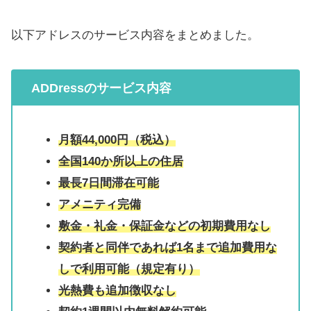
以下アドレスのサービス内容をまとめました。
ADDress
のサービス内容
月額44,000円
（
税込
）
全国140か所以上の住居
最長7日間滞在可能
アメニティ完備
敷金・礼金・保証金などの初期費用なし
契約者と同伴であれば1名まで追加費用な
しで利用可能（規定有り）
光熱費も追加徴収なし