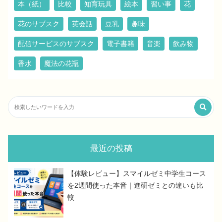
本（紙）
比較
知育玩具
絵本
習い事
花
花のサブスク
英会話
豆乳
趣味
配信サービスのサブスク
電子書籍
音楽
飲み物
香水
魔法の花瓶
最近の投稿
【体験レビュー】スマイルゼミ中学生コース
を2週間使った本音｜進研ゼミとの違いも比
較