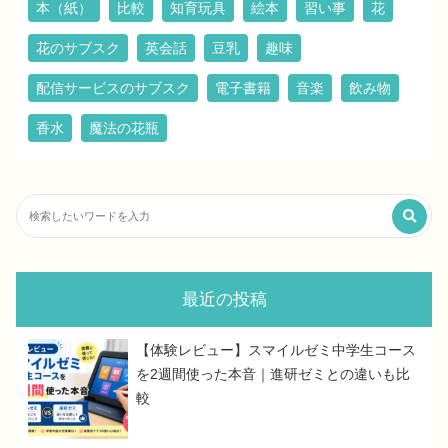
本（紙）
比較
知育玩具
絵本
習い事
花
花のサブスク
英会話
豆乳
趣味
配信サービスのサブスク
電子書籍
音楽
飲み物
香水
魔法の花瓶
最近の投稿
【体験レビュー】スマイルゼミ中学生コース
を2週間使った本音｜進研ゼミとの違いも比
較