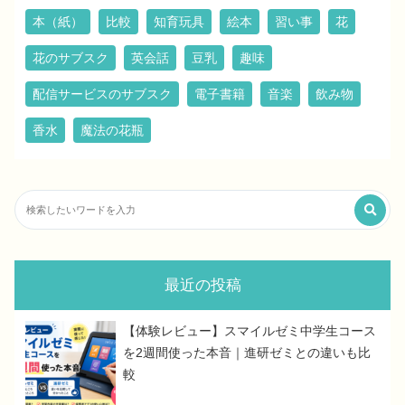
本（紙）
比較
知育玩具
絵本
習い事
花
花のサブスク
英会話
豆乳
趣味
配信サービスのサブスク
電子書籍
音楽
飲み物
香水
魔法の花瓶
最近の投稿
【体験レビュー】スマイルゼミ中学生コース
を2週間使った本音｜進研ゼミとの違いも比
較