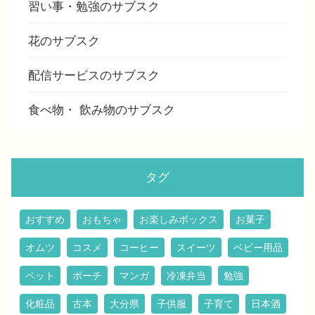
習い事・勉強のサブスク
花のサブスク
配信サービスのサブスク
食べ物・ 飲み物のサブスク
タグ
おすすめ
おもちゃ
お楽しみボックス
お菓子
オムツ
コスメ
コーヒー
スイーツ
ベビー用品
ペット
ポーチ
マンガ
冷凍弁当
勉強
化粧品
古本
大分県
子供服
子育て
日本酒