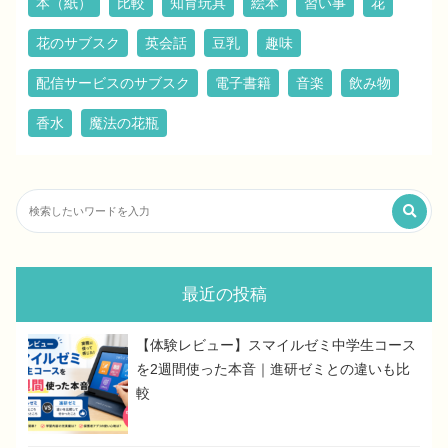
本（紙）
比較
知育玩具
絵本
習い事
花
花のサブスク
英会話
豆乳
趣味
配信サービスのサブスク
電子書籍
音楽
飲み物
香水
魔法の花瓶
最近の投稿
【体験レビュー】スマイルゼミ中学生コース
を2週間使った本音｜進研ゼミとの違いも比
較