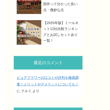
部作って分かった良い
点・微妙な点
【2025年版】ミールキ
ット12社比較ランキン
グとお試しセットあり
一覧！
最近のコメント
ピュアフラワーの口コミや評判を徹底調
査！メリットやデメリットについても！
に
クルミ
より