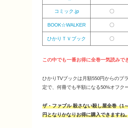
コミック.jp
〇
BOOK☆WALKER
〇
ひかりＴＶブック
〇
この中でも一番お得に全巻一気読みでき
ひかりTVブックは月額550円からの
定で、何冊でも半額になる50%オフク
ザ・ファブル 殺さない殺し屋
全巻（1～
円となりかなりお得に購入できますね