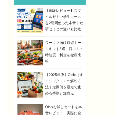
【体験レビュー】スマ
イルゼミ中学生コース
を2週間使った本音｜進
研ゼミとの違いも比較
ワーママ向け時短ミー
ルキット3選｜口コミ・
時短度・料金を徹底比
較
【2025年版】Oisix（オ
イシックス）の解約方
法｜定期便を最短で止
める手順と注意点
Oisixお試しセットを本
音レビュー｜実際に全