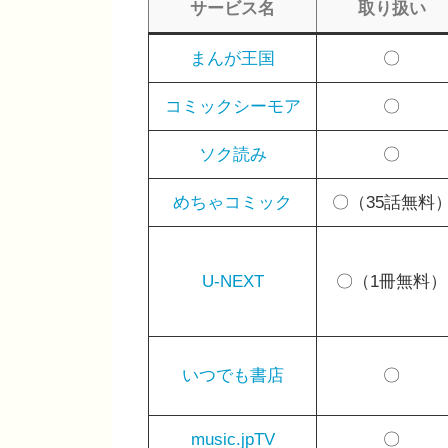
サービス名
取り扱い
まんが王国
〇
コミックシーモア
〇
ソク読み
〇
めちゃコミック
〇（35話無料
U-NEXT
〇（1冊無料）
いつでも書店
〇
music.jpTV
〇