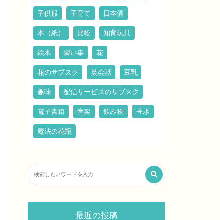
子供服
子育て
日本酒
本（紙）
比較
知育玩具
絵本
習い事
花
花のサブスク
英会話
豆乳
趣味
配信サービスのサブスク
電子書籍
音楽
飲み物
香水
魔法の花瓶
最近の投稿