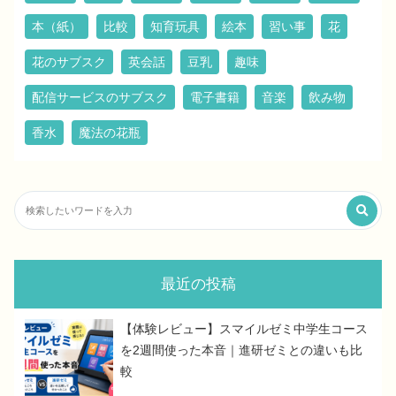
本（紙）
比較
知育玩具
絵本
習い事
花
花のサブスク
英会話
豆乳
趣味
配信サービスのサブスク
電子書籍
音楽
飲み物
香水
魔法の花瓶
最近の投稿
【体験レビュー】スマイルゼミ中学生コース
を2週間使った本音｜進研ゼミとの違いも比
較