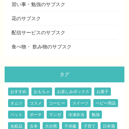
習い事・勉強のサブスク
花のサブスク
配信サービスのサブスク
食べ物・ 飲み物のサブスク
タグ
おすすめ
おもちゃ
お楽しみボックス
お菓子
オムツ
コスメ
コーヒー
スイーツ
ベビー用品
ペット
ポーチ
マンガ
冷凍弁当
勉強
化粧品
古本
大分県
子供服
子育て
日本酒