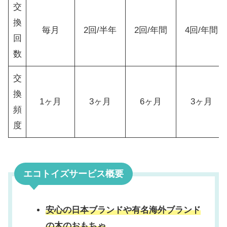
交
換
毎月
2回/半年
2回/年間
4回/年間
回
数
交
換
1ヶ月
3ヶ月
6ヶ月
3ヶ月
頻
度
エコトイズサービス概要
安心の日本ブランドや有名海外ブランド
の木のおもちゃ