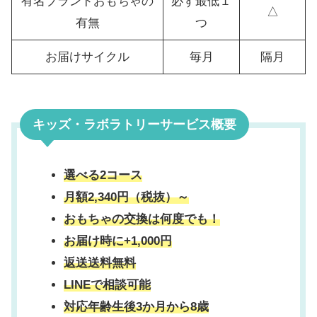
有名ブランドおもちゃの
必ず最低１
△
有無
つ
お届けサイクル
毎月
隔月
キッズ・ラボラトリーサービス概要
選べる2コース
月額2,340円（税抜）～
おもちゃの交換は何度でも！
お届け時に+1,000円
返送送料無料
LINEで相談可能
対応年齢
生後3か月から8歳