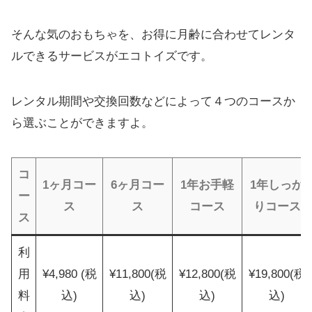
そんな気のおもちゃを、お得に月齢に合わせてレンタ
ルできるサービスがエコトイズです。
レンタル期間や交換回数などによって４つのコースか
ら選ぶことができますよ。
コ
1ヶ月コー
6ヶ月コー
1年お手軽
1年しっか
ー
ス
ス
コース
りコース
ス
利
用
¥4,980 (税
¥11,800(税
¥12,800(税
¥19,800(税
料
込)
込)
込)
込)