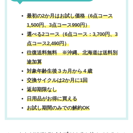
最初の2か月はお試し価格（6点コース
1,500円、3点コース990円）
選べる2コース（6点コース：3,700円、3
点コース2,490円）
往復送料無料 ※沖縄、北海道は送料別
途加算
対象年齢生後３カ月から４歳
交換サイクルは2か月に1回
返却期限なし
日用品がお得に買える
お試し期間のみでの解約OK