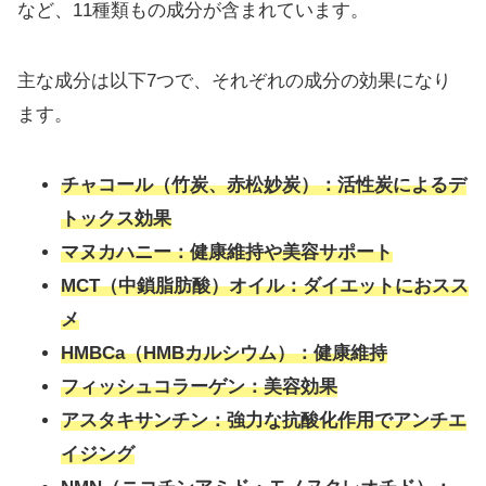
など、11種類もの成分が含まれています。
主な成分は以下7つで、それぞれの成分の効果になり
ます。
チャコール（竹炭、赤松妙炭）：活性炭によるデ
トックス効果
マヌカハニー：
健康維持や美容
サポート
MCT（中鎖脂肪酸）オイル：ダイエットにおスス
メ
HMBCa（HMBカルシウム）：健康維持
フィッシュコラーゲン：美容効果
アスタキサンチン：強力な抗酸化作用でアンチエ
イジング