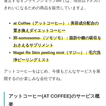
運営するオンラインショップBiiiでは、現在以下3つの
きれいになるための商品を販売していますよ。
at Coffee（アットコーヒ―）：美容成分配合の
置き換えダイエットコーヒー
抑-somosomo-（ソモソモ）：脂肪や糖の吸収を
おさえるサプリメント
Magei Re Skin peeling mist（マジ―）：
毛穴洗
浄ピーリングミスト
アットコーヒ―をはじめ、今後もどんなサービスを展
開するのか楽しみな会社ですね。
アットコーヒー(AT COFFEE)のサービス概
要