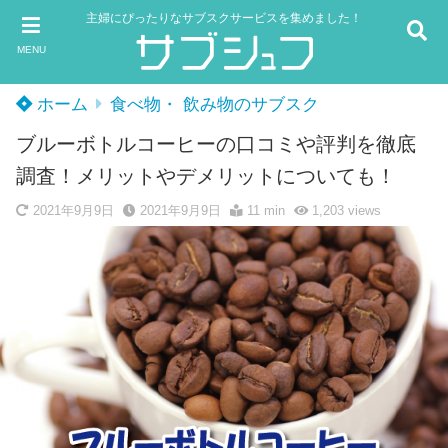
主婦にぴったりなサブスクサービスを集めました！
MENU
ホーム
食べ物・ 飲み物のサブスク
ブルーボトルコーヒーの口コミや評判を徹底
調査！メリットやデメリットについても！
2021年9月9日
2021年9月9日
11 min
1,203
views