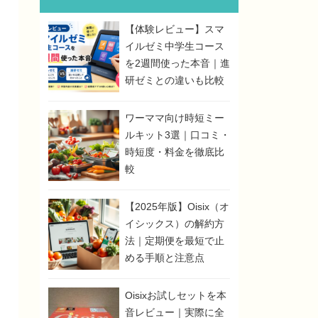
【体験レビュー】スマ
イルゼミ中学生コース
を2週間使った本音｜進
研ゼミとの違いも比較
ワーママ向け時短ミー
ルキット3選｜口コミ・
時短度・料金を徹底比
較
【2025年版】Oisix（オ
イシックス）の解約方
法｜定期便を最短で止
める手順と注意点
Oisixお試しセットを本
音レビュー｜実際に全