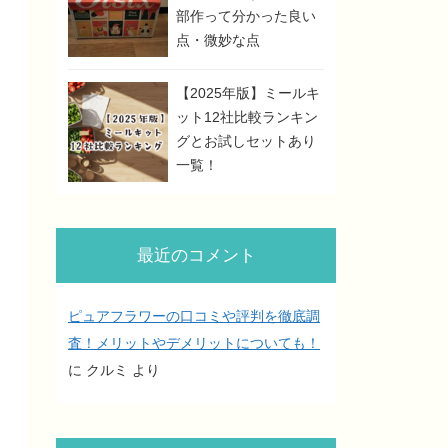
部作って分かった良い
点・微妙な点
【2025年版】ミールキ
ット12社比較ランキン
グとお試しセットあり
一覧！
最近のコメント
ピュアフラワーの口コミや評判を徹底調
査！メリットやデメリットについても！
に
クルミ
より