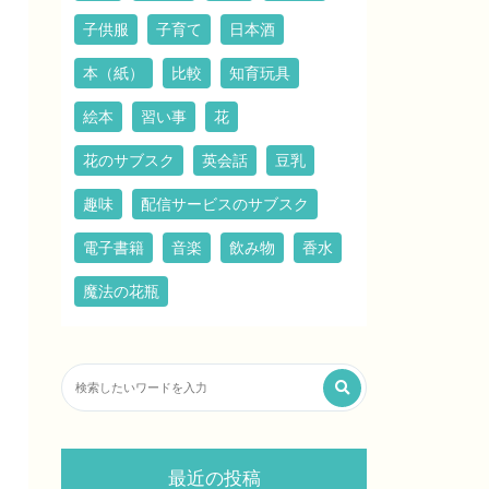
子供服
子育て
日本酒
本（紙）
比較
知育玩具
絵本
習い事
花
花のサブスク
英会話
豆乳
趣味
配信サービスのサブスク
電子書籍
音楽
飲み物
香水
魔法の花瓶
最近の投稿