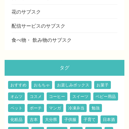
花のサブスク
配信サービスのサブスク
食べ物・ 飲み物のサブスク
タグ
おすすめ
おもちゃ
お楽しみボックス
お菓子
オムツ
コスメ
コーヒー
スイーツ
ベビー用品
ペット
ポーチ
マンガ
冷凍弁当
勉強
化粧品
古本
大分県
子供服
子育て
日本酒