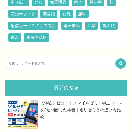
本（紙）
比較
知育玩具
絵本
習い事
花
花のサブスク
英会話
豆乳
趣味
配信サービスのサブスク
電子書籍
音楽
飲み物
香水
魔法の花瓶
最近の投稿
【体験レビュー】スマイルゼミ中学生コース
を2週間使った本音｜進研ゼミとの違いも比
較