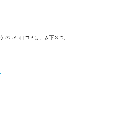
ー）
のいい口コミは、以下３つ。
し