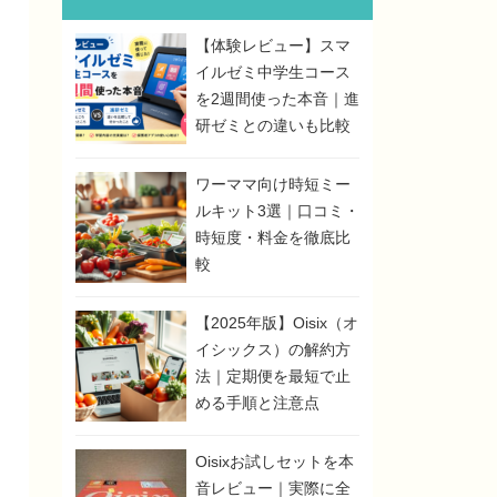
【体験レビュー】スマ
イルゼミ中学生コース
を2週間使った本音｜進
研ゼミとの違いも比較
ワーママ向け時短ミー
ルキット3選｜口コミ・
時短度・料金を徹底比
較
【2025年版】Oisix（オ
イシックス）の解約方
法｜定期便を最短で止
める手順と注意点
Oisixお試しセットを本
音レビュー｜実際に全