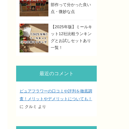
部作って分かった良い
点・微妙な点
【2025年版】ミールキ
ット12社比較ランキン
グとお試しセットあり
一覧！
最近のコメント
ピュアフラワーの口コミや評判を徹底調
査！メリットやデメリットについても！
に
クルミ
より