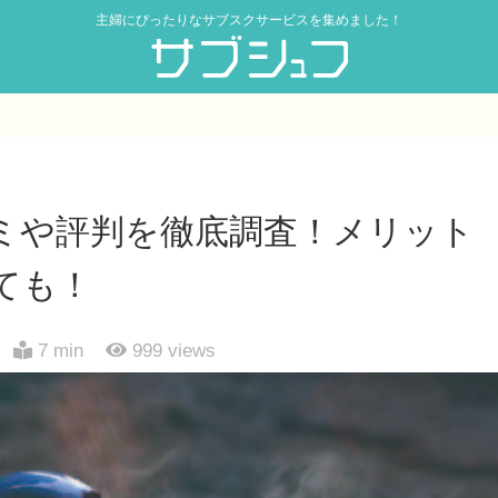
主婦にぴったりなサブスクサービスを集めました！
ク
ミや評判を徹底調査！メリット
ても！
7 min
999
views