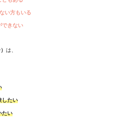
れない方もいる
ができない
ー）
は、
い
験したい
いたい