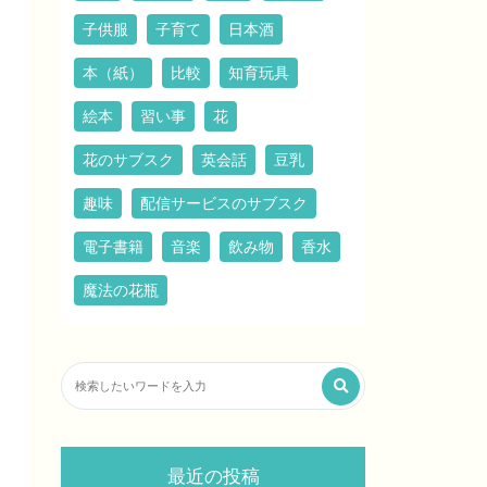
子供服
子育て
日本酒
本（紙）
比較
知育玩具
絵本
習い事
花
花のサブスク
英会話
豆乳
趣味
配信サービスのサブスク
電子書籍
音楽
飲み物
香水
魔法の花瓶
最近の投稿