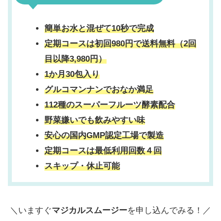
簡単お水と混ぜて10秒で完成
定期コースは初回980円で送料無料（
2回
目以降3,980円
）
1か月30包入り
グルコマンナンでおなか満足
112種のスーパーフルーツ酵素配合
野菜嫌いでも飲みやすい味
安心の国内GMP認定工場で製造
定期コースは最低利用回数４回
スキップ・休止可能
＼いますぐ
マジカルスムージー
を申し込んでみる！／