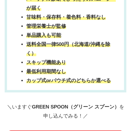
が届く
甘味料・保存料・着色料・香料なし
管理栄養士が監修
単品購入も可能
送料全国一律500円（北海道/沖縄を除
く）
スキップ機能あり
最低利用期間なし
カップ式orパウチ式のどちらか選べる
＼いますぐ
GREEN SPOON（グリーン スプーン）
を
申し込んでみる！／