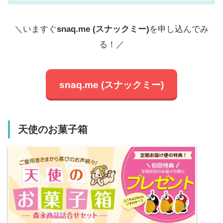
＼いますぐ
snaq.me (スナックミー)
を申し込んでみ
る！／
snaq.me (スナックミー)
天使のお菓子箱