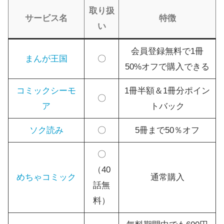
取り扱
サービス名
特徴
い
会員登録無料で1冊
まんが王国
〇
50%オフで購入できる
コミックシーモ
1冊半額＆1冊分ポイン
〇
ア
トバック
ソク読み
〇
5冊まで50％オフ
〇
（40
めちゃコミック
通常購入
話無
料）