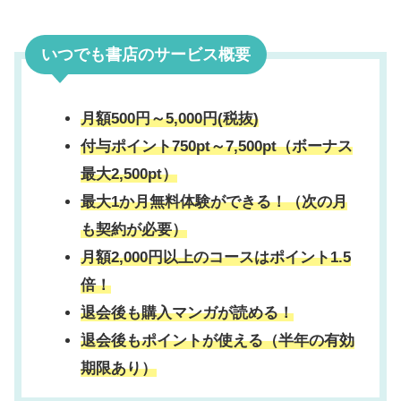
いつでも書店のサービス概要
月額500円～5,000円(税抜)
付与ポイント750pt～7,500pt（ボーナス
最大2,500pt）
最大1か月無料体験ができる！（次の月
も契約が必要）
月額2,000円以上のコースはポイント1.5
倍！
退会後も購入マンガが読める！
退会後もポイントが使える（半年の有効
期限あり）