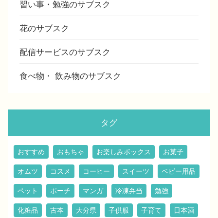
習い事・勉強のサブスク
花のサブスク
配信サービスのサブスク
食べ物・ 飲み物のサブスク
タグ
おすすめ
おもちゃ
お楽しみボックス
お菓子
オムツ
コスメ
コーヒー
スイーツ
ベビー用品
ペット
ポーチ
マンガ
冷凍弁当
勉強
化粧品
古本
大分県
子供服
子育て
日本酒