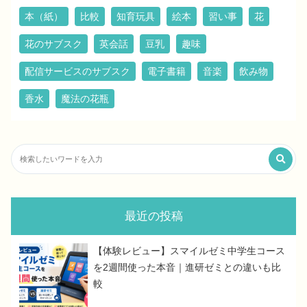
本（紙）
比較
知育玩具
絵本
習い事
花
花のサブスク
英会話
豆乳
趣味
配信サービスのサブスク
電子書籍
音楽
飲み物
香水
魔法の花瓶
最近の投稿
【体験レビュー】スマイルゼミ中学生コース
を2週間使った本音｜進研ゼミとの違いも比
較