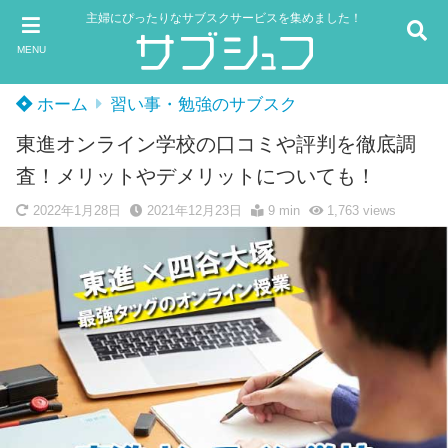
主婦にぴったりなサブスクサービスを集めました！
MENU
ホーム
習い事・勉強のサブスク
東進オンライン学校の口コミや評判を徹底調
査！メリットやデメリットについても！
2022年1月28日
2021年12月23日
9 min
1,763
views