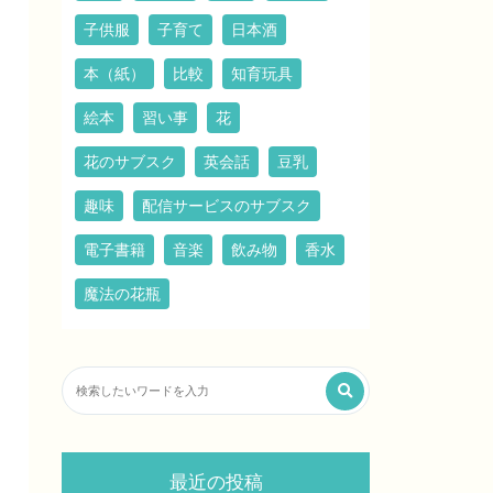
子供服
子育て
日本酒
本（紙）
比較
知育玩具
絵本
習い事
花
花のサブスク
英会話
豆乳
趣味
配信サービスのサブスク
電子書籍
音楽
飲み物
香水
魔法の花瓶
最近の投稿