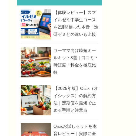
【体験レビュー】スマ
イルゼミ中学生コース
を2週間使った本音｜進
研ゼミとの違いも比較
ワーママ向け時短ミー
ルキット3選｜口コミ・
時短度・料金を徹底比
較
【2025年版】Oisix（オ
イシックス）の解約方
法｜定期便を最短で止
める手順と注意点
Oisixお試しセットを本
音レビュー｜実際に全