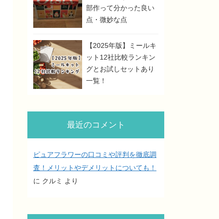
部作って分かった良い
点・微妙な点
【2025年版】ミールキ
ット12社比較ランキン
グとお試しセットあり
一覧！
最近のコメント
ピュアフラワーの口コミや評判を徹底調
査！メリットやデメリットについても！
に
クルミ
より