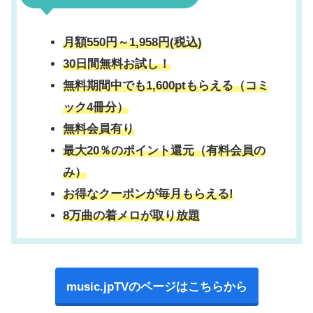
月額550円～1,958円(税込)
30日間無料お試し！
無料期間中でも1,600ptもらえる（コミ
ック4冊分）
無料会員有り
最大20％のポイント還元（有料会員の
み）
お得なクーポンが毎月もらえる!
8万曲の着メロが取り放題
music.jpTVのページはこちらから