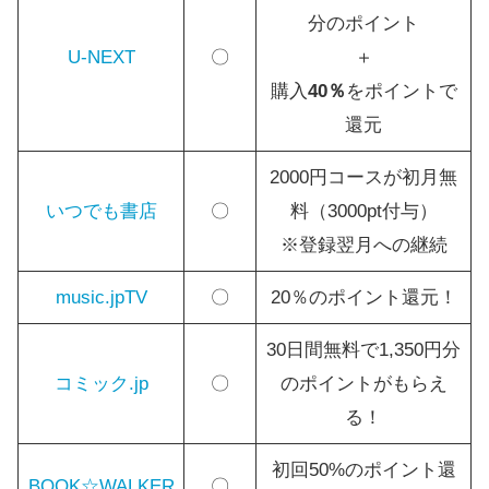
分のポイント
U-NEXT
〇
＋
購入
40％
をポイントで
還元
2000円コースが初月無
いつでも書店
〇
料（3000pt付与）
※登録翌月への継続
music.jpTV
〇
20％のポイント還元！
30日間無料で1,350円分
コミック.jp
〇
のポイントがもらえ
る！
初回50%のポイント還
BOOK☆WALKER
〇