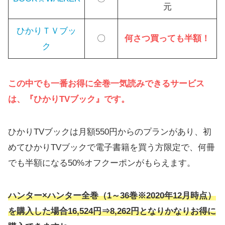
元
ひかりＴＶブッ
〇
何さつ買っても半額！
ク
この中でも一番お得に全巻一気読みできるサービス
は、『ひかりTVブック』です。
ひかりTVブックは月額550円からのプランがあり、初
めてひかりTVブックで電子書籍を買う方限定で、何冊
でも半額になる50%オフクーポンがもらえます。
ハンター×ハンター
全巻（1～36巻※2020年12月時点）
を購入した場合
16,524
円⇒
8,262
円となりかなりお得に