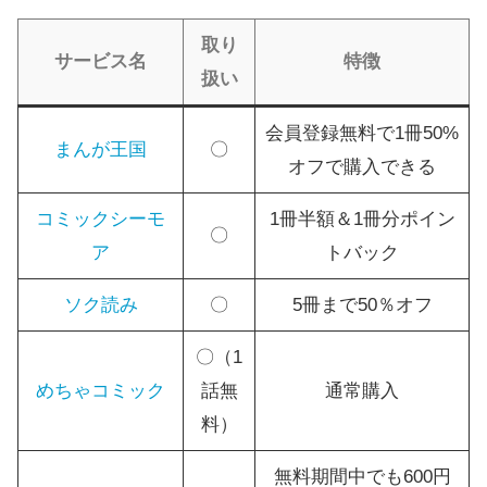
取り
サービス名
特徴
扱い
会員登録無料で1冊50%
まんが王国
〇
オフで購入できる
コミックシーモ
1冊半額＆1冊分ポイン
〇
ア
トバック
ソク読み
〇
5冊まで50％オフ
〇（1
めちゃコミック
話無
通常購入
料）
無料期間中でも600円