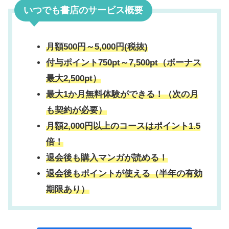
いつでも書店のサービス概要
月額500円～5,000円(税抜)
付与ポイント750pt～7,500pt（ボーナス
最大2,500pt）
最大1か月無料体験ができる！（次の月
も契約が必要）
月額2,000円以上のコースはポイント1.5
倍！
退会後も購入マンガが読める！
退会後もポイントが使える（半年の有効
期限あり）