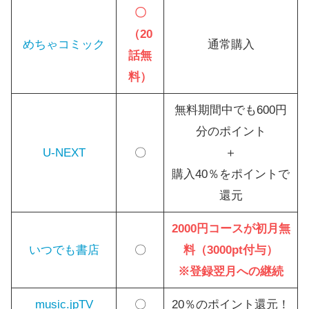
〇
（20
めちゃコミック
通常購入
話無
料）
無料期間中でも600円
分のポイント
U-NEXT
〇
＋
購入40％をポイントで
還元
2000円コースが初月無
いつでも書店
〇
料（3000pt付与）
※登録翌月への継続
music.jpTV
〇
20％のポイント還元！