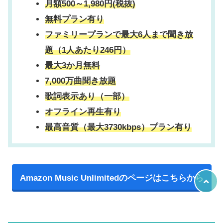
月額500～1,980円(税抜)
無料プラン有り
ファミリープランで最大6人まで聞き放
題（1人あたり246円）
最大3か月無料
7,000万曲聞き放題
歌詞表示あり（一部）
オフライン再生有り
最高音質（最大3730kbps）プラン有り
Amazon Music Unlimitedのページはこちらから