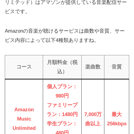
リミテッド）はアマゾンが提供している音楽配信サー
ビスです。
Amazonの音楽が聴けるサービスは曲数や音質、サー
ビス内容によって以下4種類ありますね。
月額料金（税
コース
楽曲数
音質
込）
個人プラン：
980円
ファミリープ
Amazon
ラン：1480円
7,000万
最大
Music
学生プラン：
曲以上
256kbps
Unlimited
480円