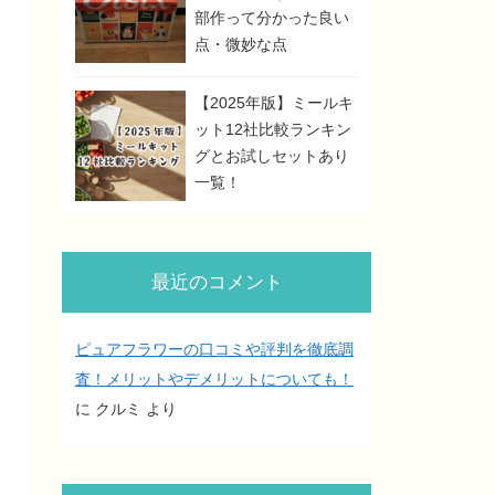
部作って分かった良い
点・微妙な点
【2025年版】ミールキ
ット12社比較ランキン
グとお試しセットあり
一覧！
最近のコメント
ピュアフラワーの口コミや評判を徹底調
査！メリットやデメリットについても！
に
クルミ
より