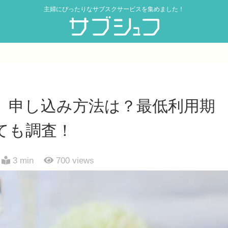
主婦にぴったりなサブスクサービスを集めました！
、申し込み方法は？最低利用期
ても調査！
3 min
700
views