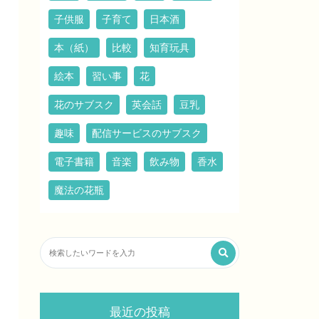
子供服
子育て
日本酒
本（紙）
比較
知育玩具
絵本
習い事
花
花のサブスク
英会話
豆乳
趣味
配信サービスのサブスク
電子書籍
音楽
飲み物
香水
魔法の花瓶
最近の投稿