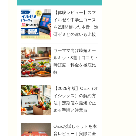
【体験レビュー】スマ
イルゼミ中学生コース
を2週間使った本音｜進
研ゼミとの違いも比較
ワーママ向け時短ミー
ルキット3選｜口コミ・
時短度・料金を徹底比
較
【2025年版】Oisix（オ
イシックス）の解約方
法｜定期便を最短で止
める手順と注意点
Oisixお試しセットを本
音レビュー｜実際に全