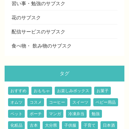
習い事・勉強のサブスク
花のサブスク
配信サービスのサブスク
食べ物・ 飲み物のサブスク
タグ
おすすめ
おもちゃ
お楽しみボックス
お菓子
オムツ
コスメ
コーヒー
スイーツ
ベビー用品
ペット
ポーチ
マンガ
冷凍弁当
勉強
化粧品
古本
大分県
子供服
子育て
日本酒