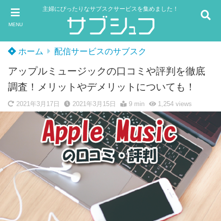
主婦にぴったりなサブスクサービスを集めました！
MENU
ホーム
配信サービスのサブスク
アップルミュージックの口コミや評判を徹底
調査！メリットやデメリットについても！
2021年3月17日
2021年3月15日
9 min
1,254
views