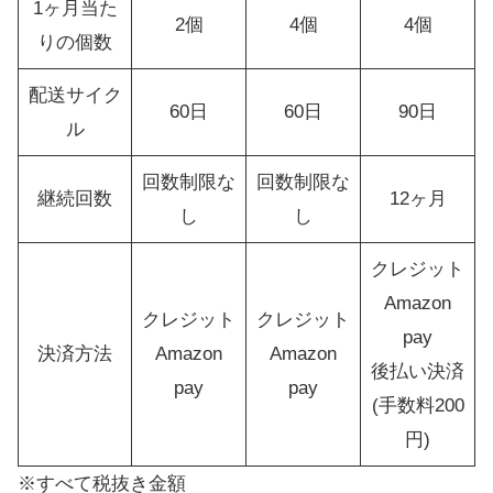
1ヶ月当た
2個
4個
4個
りの個数
配送サイク
60日
60日
90日
ル
回数制限な
回数制限な
継続回数
12ヶ月
し
し
クレジット
Amazon
クレジット
クレジット
pay
決済方法
Amazon
Amazon
後払い決済
pay
pay
(手数料200
円)
※すべて税抜き金額