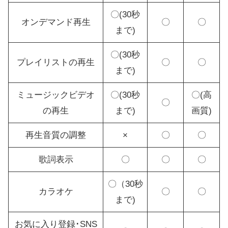
〇(30秒
オンデマンド再生
〇
〇
まで)
〇(30秒
プレイリストの再生
〇
〇
まで)
ミュージックビデオ
〇(30秒
〇(高
〇
の再生
まで)
画質)
再生音質の調整
×
〇
〇
歌詞表示
〇
〇
〇
〇（30秒
カラオケ
〇
〇
まで)
お気に入り登録･SNS