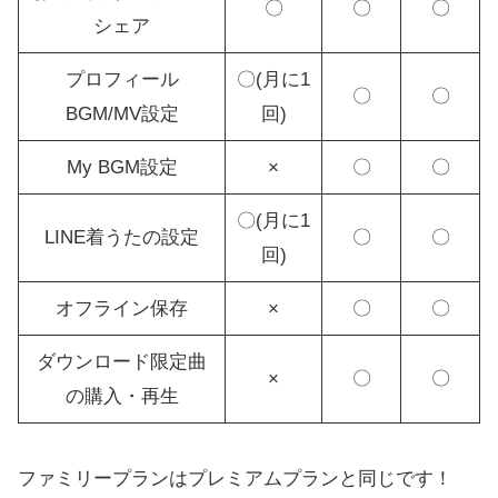
〇
〇
〇
シェア
プロフィール
〇(月に1
〇
〇
BGM/MV設定
回)
My BGM設定
×
〇
〇
〇(月に1
LINE着うたの設定
〇
〇
回)
オフライン保存
×
〇
〇
ダウンロード限定曲
×
〇
〇
の購入・再生
ファミリープランはプレミアムプランと同じです！