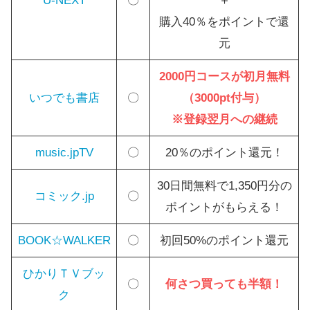
U-NEXT
〇
＋
購入40％をポイントで還
元
2000円コースが初月無料
いつでも書店
〇
（3000pt付与）
※登録翌月への継続
music.jpTV
〇
20％のポイント還元！
30日間無料で1,350円分の
コミック.jp
〇
ポイントがもらえる！
BOOK☆WALKER
〇
初回50%のポイント還元
ひかりＴＶブッ
〇
何さつ買っても半額！
ク