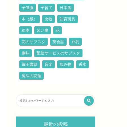
子供服
子育て
日本酒
本（紙）
比較
知育玩具
絵本
習い事
花
花のサブスク
英会話
豆乳
趣味
配信サービスのサブスク
電子書籍
音楽
飲み物
香水
魔法の花瓶
最近の投稿