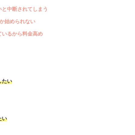
いと中断されてしまう
しか始められない
ているから料金高め
したい
たい