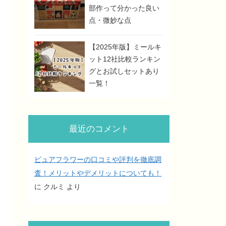
部作って分かった良い
点・微妙な点
【2025年版】ミールキ
ット12社比較ランキン
グとお試しセットあり
一覧！
最近のコメント
ピュアフラワーの口コミや評判を徹底調
査！メリットやデメリットについても！
に
クルミ
より