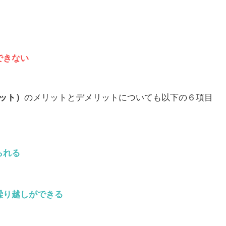
できない
ィット）
のメリットとデメリットについても以下の６項目
られる
繰り越しができる