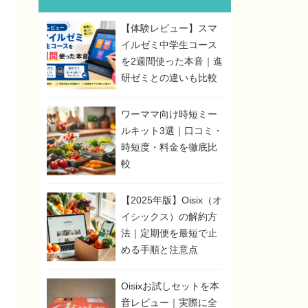
【体験レビュー】スマ
イルゼミ中学生コース
を2週間使った本音｜進
研ゼミとの違いも比較
ワーママ向け時短ミー
ルキット3選｜口コミ・
時短度・料金を徹底比
較
【2025年版】Oisix（オ
イシックス）の解約方
法｜定期便を最短で止
める手順と注意点
Oisixお試しセットを本
音レビュー｜実際に全