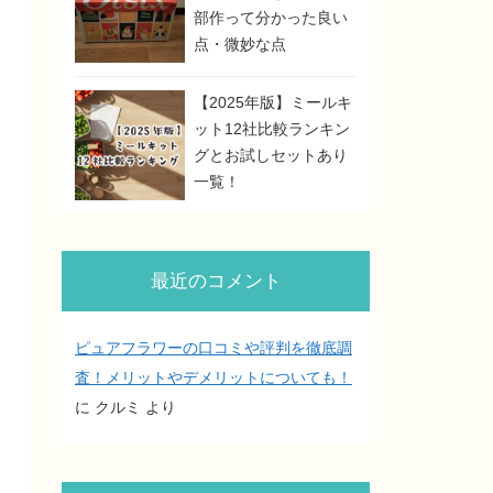
部作って分かった良い
点・微妙な点
【2025年版】ミールキ
ット12社比較ランキン
グとお試しセットあり
一覧！
最近のコメント
ピュアフラワーの口コミや評判を徹底調
査！メリットやデメリットについても！
に
クルミ
より