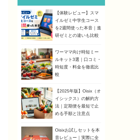
【体験レビュー】スマ
イルゼミ中学生コース
を2週間使った本音｜進
研ゼミとの違いも比較
ワーママ向け時短ミー
ルキット3選｜口コミ・
時短度・料金を徹底比
較
【2025年版】Oisix（オ
イシックス）の解約方
法｜定期便を最短で止
める手順と注意点
Oisixお試しセットを本
音レビュー｜実際に全