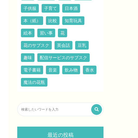
子供服
子育て
日本酒
本（紙）
比較
知育玩具
絵本
習い事
花
花のサブスク
英会話
豆乳
趣味
配信サービスのサブスク
電子書籍
音楽
飲み物
香水
魔法の花瓶
最近の投稿