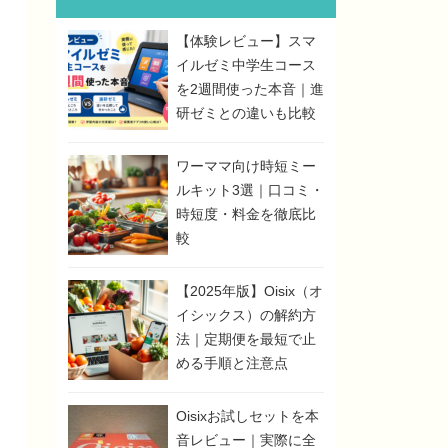
【体験レビュー】スマ
イルゼミ中学生コース
を2週間使った本音｜進
研ゼミとの違いも比較
ワーママ向け時短ミー
ルキット3選｜口コミ・
時短度・料金を徹底比
較
【2025年版】Oisix（オ
イシックス）の解約方
法｜定期便を最短で止
める手順と注意点
Oisixお試しセットを本
音レビュー｜実際に全