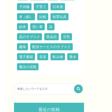
子供服
子育て
日本酒
本（紙）
比較
知育玩具
絵本
習い事
花
花のサブスク
英会話
豆乳
趣味
配信サービスのサブスク
電子書籍
音楽
飲み物
香水
魔法の花瓶
最近の投稿