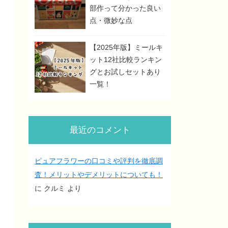
部作って分かった良い
点・微妙な点
【2025年版】ミールキ
ット12社比較ランキン
グとお試しセットあり
一覧！
最近のコメント
ピュアフラワーの口コミや評判を徹底調
査！メリットやデメリットについても！
に
クルミ
より