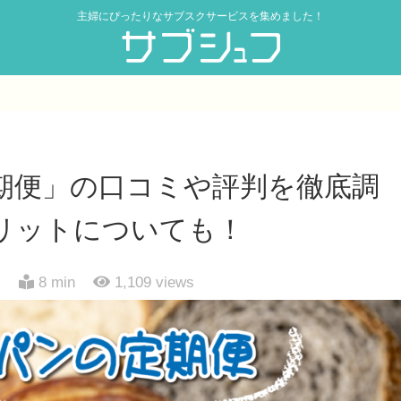
主婦にぴったりなサブスクサービスを集めました！
ク
期便」の口コミや評判を徹底調
リットについても！
日
8 min
1,109
views