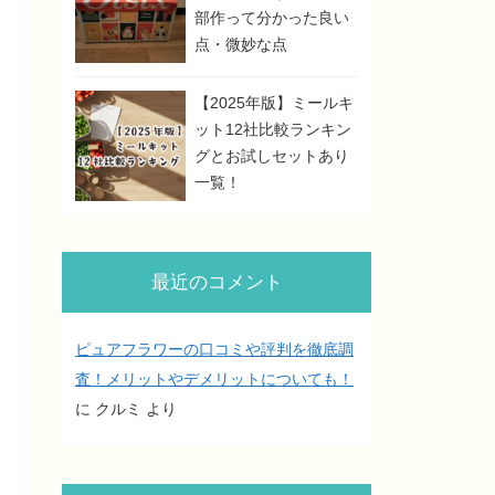
部作って分かった良い
点・微妙な点
【2025年版】ミールキ
ット12社比較ランキン
グとお試しセットあり
一覧！
最近のコメント
ピュアフラワーの口コミや評判を徹底調
査！メリットやデメリットについても！
に
クルミ
より