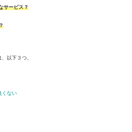
なサービス？
？
は、以下３つ。
臭くない