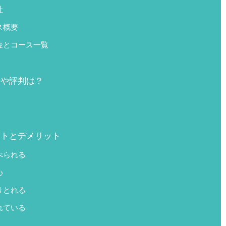
社
ス概要
金とコース一覧
ミや評判は？
ットとデメリット
べられる
心
りとれる
れている