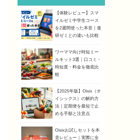
【体験レビュー】スマ
イルゼミ中学生コース
を2週間使った本音｜進
研ゼミとの違いも比較
ワーママ向け時短ミー
ルキット3選｜口コミ・
時短度・料金を徹底比
較
【2025年版】Oisix（オ
イシックス）の解約方
法｜定期便を最短で止
める手順と注意点
Oisixお試しセットを本
音レビュー｜実際に全