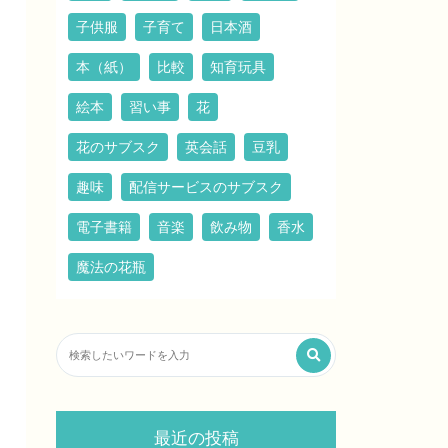
子供服
子育て
日本酒
本（紙）
比較
知育玩具
絵本
習い事
花
花のサブスク
英会話
豆乳
趣味
配信サービスのサブスク
電子書籍
音楽
飲み物
香水
魔法の花瓶
最近の投稿