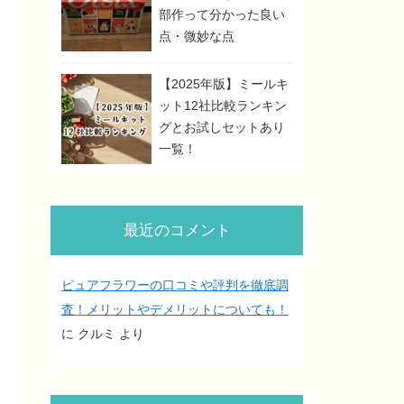
部作って分かった良い
点・微妙な点
【2025年版】ミールキ
ット12社比較ランキン
グとお試しセットあり
一覧！
最近のコメント
ピュアフラワーの口コミや評判を徹底調
査！メリットやデメリットについても！
に
クルミ
より