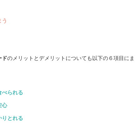
まう
ード
のメリットとデメリットについても以下の６項目にま
食べられる
安心
かりとれる