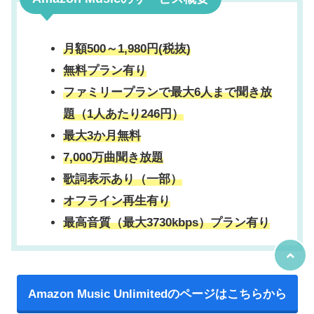
月額500～1,980円(税抜)
無料プラン有り
ファミリープランで最大6人まで聞き放
題（1人あたり246円）
最大3か月無料
7,000万曲聞き放題
歌詞表示あり（一部）
オフライン再生有り
最高音質（最大3730kbps）プラン有り
Amazon Music Unlimitedのページはこちらから