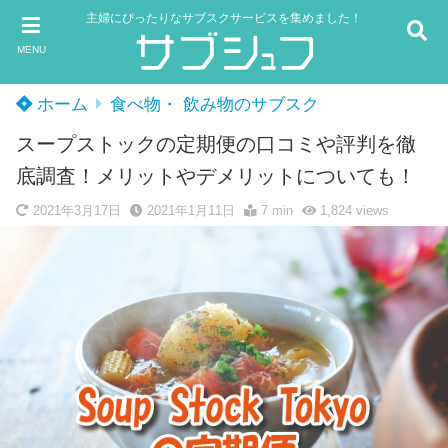
主婦にぴったりなサブスクサービスを集めました！
MENU
ホーム
食べ物・ 飲み物のサブスク
スープストックの定期便の口コミや評判を徹
底調査！メリットやデメリットについても！
2021年3月17日
2021年1月11日
7 min
1,824
views