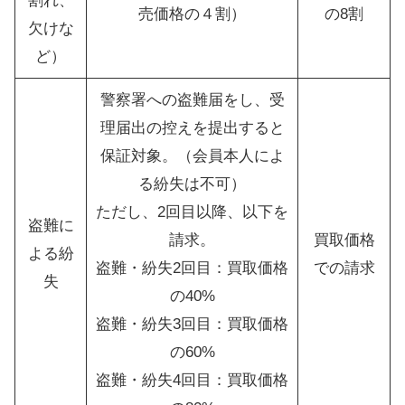
割れ、
売価格の４割）
の8割
欠けな
ど）
警察署への盗難届をし、受
理届出の控えを提出すると
保証対象。（会員本人によ
る紛失は不可）
ただし、2回目以降、以下を
盗難に
請求。
買取価格
よる紛
盗難・紛失2回目：買取価格
での請求
失
の40%
盗難・紛失3回目：買取価格
の60%
盗難・紛失4回目：買取価格