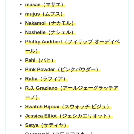
masae（マサエ）
mujus（ムフス）
Nakamol（ナカモル）
Nashelle（ナシェル）
Phillip Audibert（フィリップ オーディベ
ール）
Pahi（パヒ）
Pink Powder（ピンクパウダー）
Rafia（ラフィア）
R.J. Graziano（アールジェーグラッチア
ーノ）
Swatch Bijoux（スウォッチ ビジュ）
Jessica Elliot（ジェシカエリオット）
Satya（サティヤ）