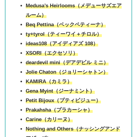
Medusa’s Heirlooms（メデューサズエア
ルーム）
Beq Pettina（ベックペティーナ）
ty+tyrol（ティーワイ＋チロル）
ideas108（アイディアズ 108）
XSORI（エクセソリ）
deardevil mini（デアデビル ミニ）
Jolie Chaton（ジョリーシャトン）
KAMIRA（カミラ）
Gena Myint（ジーナミント）
Petit Bijoux（プティビジュー）
Prakahsha（プラカーシャ）
Carine（カリーヌ）
Nothing and Others（ナッシングアンド