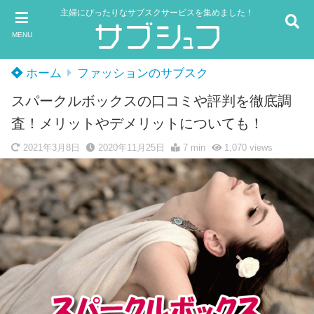
主婦にぴったりなサブスクサービスを集めました！
MENU
ホーム
ファッションのサブスク
スパークルボックスの口コミや評判を徹底調
査！メリットやデメリットについても！
2021年3月8日
2020年11月25日
7 min
1,070
views