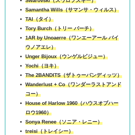
Swarovski（スワロフスキー）
Samantha Wills（サマンサ・ウィルス）
TAI（タイ）
Tory Burch（トリー バーチ）
1AR by Unoaerre（
ワンエーアール バイ
ウノアエレ
）
Unger Bijoux（ウンゲルビジュー）
Yochi（ヨキ）
The 2BANDITS（ザトゥーバンディッツ）
Wanderlust + Co（ワンダーラストアンド
コー）
House of Harlow 1960（ハウスオブハー
ロウ1960）
Sonya Renee（ソニア・レニー）
treisi（トレイシー）