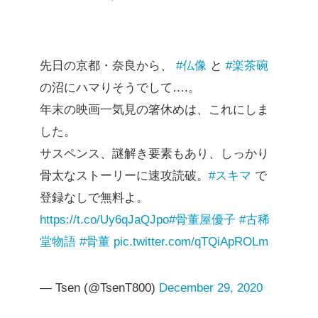
先日の京都・奈良から、
#仏像
と
#楽茶碗
の沼にハマりそうでして….。
年末の映画一気見の箸休めは、これにしま
した。
サスペンス、謎解き要素もあり、しっかり
骨太なストーリーに速攻読破。
#スキマ
で
登録なしで無料よ。
https://t.co/Uy6qJaQJpo
#骨董屋優子
#古稀
堂物語
#骨董
pic.twitter.com/qTQiApROLm
— Tsen (@TsenT800)
December 29, 2020