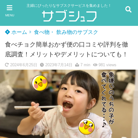
主婦にぴったりなサブスクサービスを集めました！
MENU
ホーム
食べ物・ 飲み物のサブスク
食べチョク簡単おかず便の口コミや評判を徹
底調査！メリットやデメリットについても！
2024年6月25日
2023年7月14日
7 min
981
views