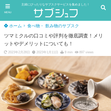
主婦にぴったりなサブスクサービスを集めました！
MENU
ホーム
食べ物・ 飲み物のサブスク
ツマミクルの口コミや評判を徹底調査！メリ
ットやデメリットについても！
2023年2月28日
2023年1月11日
8 min
897
views