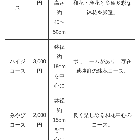
円
高さ
和花・洋花と多種多彩な
ス
約
鉢花を厳選。
40〜
50cm
鉢径
約
ハイジ
3,000
ボリュームがあり、存在
18cm
コース
円
感抜群の鉢花コース。
を中
心に
鉢径
約
みやび
2,000
長く楽しめる和花中心の
15cm
コース
円
コース。
を中
心に