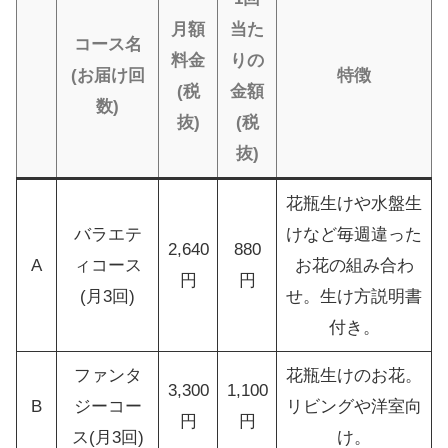
月額
当た
コース名
料金
りの
(お届け回
特徴
(税
金額
数)
抜)
(税
抜)
花瓶生けや水盤生
バラエテ
けなど毎週違った
2,640
880
A
ィコース
お花の組み合わ
円
円
(月3回)
せ。生け方説明書
付き。
ファンタ
花瓶生けのお花。
3,300
1,100
B
ジーコー
リビングや洋室向
円
円
ス(月3回)
け。