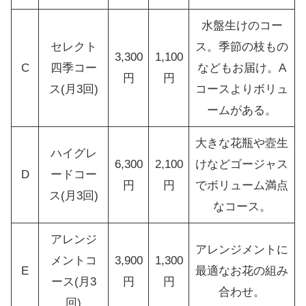
水盤生けのコー
セレクト
ス。季節の枝もの
3,300
1,100
C
四季コー
などもお届け。A
円
円
ス(月3回)
コースよりボリュ
ームがある。
大きな花瓶や壼生
ハイグレ
6,300
2,100
けなどゴージャス
D
ードコー
円
円
でボリューム満点
ス(月3回)
なコース。
アレンジ
アレンジメントに
メントコ
3,900
1,300
E
最適なお花の組み
ース(月3
円
円
合わせ。
回)