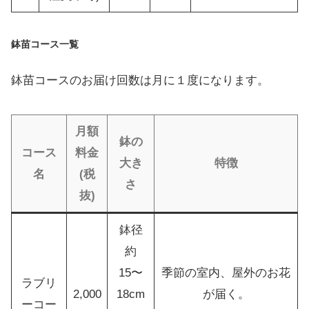
鉢苗コース一覧
鉢苗コースのお届け回数は月に１度になります。
月額
鉢の
コース
料金
大き
特徴
名
(税
さ
抜)
鉢径
約
15〜
季節の室内、屋外のお花
ラブリ
2,000
18cm
が届く。
ーコー