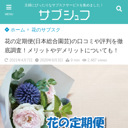
主婦にぴったりなサブスクサービスを集めました！
MENU
ホーム
花のサブスク
花の定期便(日本総合園芸)の口コミや評判を徹
底調査！メリットやデメリットについても！
2021年4月7日
2020年9月3日
9 min
2,487
views