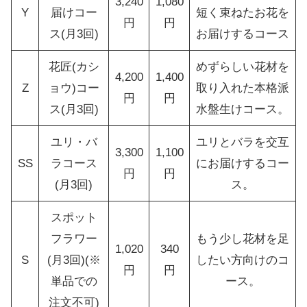
3,240
1,080
Y
届けコー
短く束ねたお花を
円
円
ス(月3回)
お届けするコース
花匠(カシ
めずらしい花材を
4,200
1,400
Z
ョウ)コー
取り入れた本格派
円
円
ス(月3回)
水盤生けコース。
ユリ・バ
ユリとバラを交互
3,300
1,100
SS
ラコース
にお届けするコー
円
円
(月3回)
ス。
スポット
フラワー
もう少し花材を足
1,020
340
S
(月3回)(※
したい方向けのコ
円
円
単品での
ース。
注文不可)