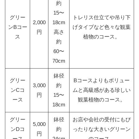
約
15〜
グリー
トレリス仕立てや吊り下
2,000
18cm
ンBコー
げタイプなど色々な観葉
円
高さ
ス
植物のコース。
約
60〜
70cm
鉢径
グリー
Bコースよりもボリュー
3,000
約
ンCコ
ムと高級感がある珍しい
円
15〜
ース
観葉植物のコース。
18cm
グリー
鉢径
お店や会社の受付にもぴ
5,000
ンDコ
約
ったりな大きいグリーン
円
ース
24cm
のコース。