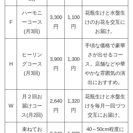
ハーモニ
花瓶生けと水盤生
3,300
1,100
F
ーコース
けのお花を交互に
円
円
(月3回)
お届け。
手頃な価格で豪華
ヒーリン
さが出せるコー
3,900
1,300
H
グコース
ス。店舗などや華
円
円
(月3回)
やかな雰囲気の演
出におすすめ。
月２回お
花瓶生けと水盤生
2,640
1,320
W
届けコー
けを毎月一回づつ
円
円
ス(月2回)
交互にお届け。
束ねてお
40～50cm程度に