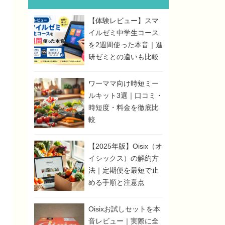
【体験レビュー】スマ
イルゼミ中学生コース
を2週間使った本音｜進
研ゼミとの違いも比較
ワーママ向け時短ミー
ルキット3選｜口コミ・
時短度・料金を徹底比
較
【2025年版】Oisix（オ
イシックス）の解約方
法｜定期便を最短で止
める手順と注意点
Oisixお試しセットを本
音レビュー｜実際に全