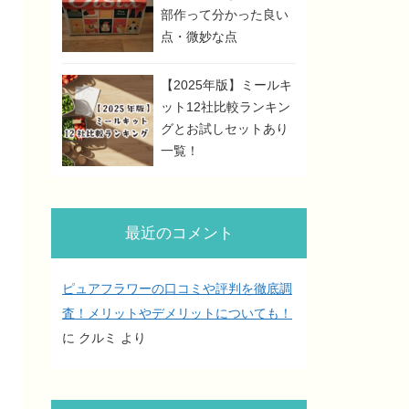
部作って分かった良い
点・微妙な点
【2025年版】ミールキ
ット12社比較ランキン
グとお試しセットあり
一覧！
最近のコメント
ピュアフラワーの口コミや評判を徹底調
査！メリットやデメリットについても！
に
クルミ
より