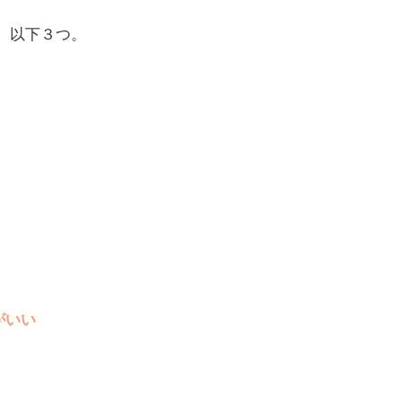
ミは、以下３つ。
がいい