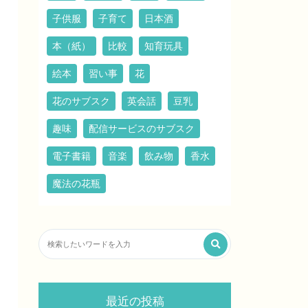
子供服
子育て
日本酒
本（紙）
比較
知育玩具
絵本
習い事
花
花のサブスク
英会話
豆乳
趣味
配信サービスのサブスク
電子書籍
音楽
飲み物
香水
魔法の花瓶
最近の投稿