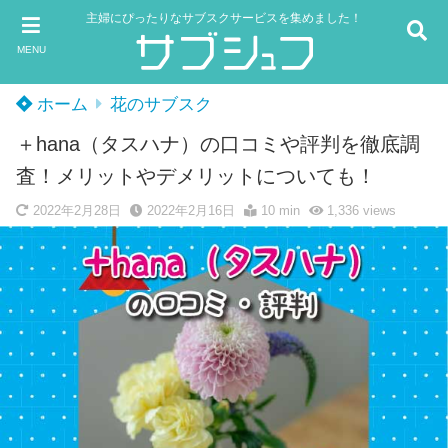
主婦にぴったりなサブスクサービスを集めました！
MENU
ホーム
花のサブスク
＋hana（タスハナ）の口コミや評判を徹底調
査！メリットやデメリットについても！
2022年2月28日
2022年2月16日
10 min
1,336
views